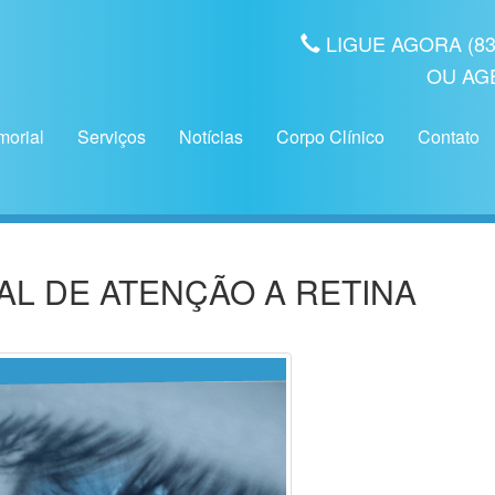
LIGUE AGORA (83) 
OU AG
orial
Serviços
Notícias
Corpo Clínico
Contato
L DE ATENÇÃO A RETINA