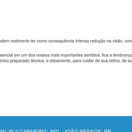
 podem realmente ter como consequência intensa redução na visão, co
encial em um dos nossos mais importantes sentidos, fica a lembranç
nico preparado técnica, e eticamente, para cuidar de sua retina, de su
AV. RUI CARNEIRO, 860 - JOÂO PESSOA, PB