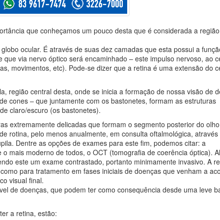
portância que conheçamos um pouco desta que é considerada a região
globo ocular. É através de suas dez camadas que esta possui a funçã
 e que via nervo óptico será encaminhado – este impulso nervoso, ao c
s, movimentos, etc). Pode-se dizer que a retina é uma extensão do c
 região central desta, onde se inicia a formação de nossa visão de d
e de cones – que juntamente com os bastonetes, formam as estruturas
de claro/escuro (os bastonetes).
ras extremamente delicadas que formam o segmento posterior do olho 
a de rotina, pelo menos anualmente, em consulta oftalmológica, através
pila. Dentre as opções de exames para este fim, podemos citar: a
 e o mais moderno de todos, o OCT (tomografia de coerência óptica). A
 sendo este um exame contrastado, portanto minimamente invasivo. A re
, como para tratamento em fases iniciais de doenças que venham a ac
o visual final.
sível de doenças, que podem ter como consequência desde uma leve b
r a retina, estão: