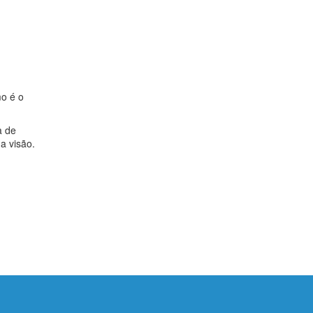
mo é o
a de
a visão.