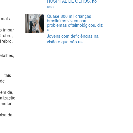
HOSPITAL DE OLHOS, no
uso...
Quase 800 mil crianças
 mais
brasileiras vivem com
problemas oftalmológicos, diz
e...
o ímpar
érebro,
Jovens com deficiências na
érebro,
visão e que não us...
etalhes,
– tais
 de
lém de,
alização
ometer
aixa da