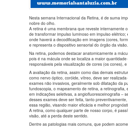
Nesta semana Internacional da Retina, é de suma im
nobre do olho.
A retina é uma membrana que reveste internamente o 
de transformar impulso luminoso em impulso elétrico;
onde haverá a decodificação em imagens (cores, forma
e representa o dispositivo sensorial do órgão da visão.
Na retina, podemos destacar anatomicamente a mácula,
pois é na mácula onde se localiza a maior quantidad
responsáveis pela visualização de cores (os cones), e 
A avaliação da retina, assim como das demais estrutu
como nervo óptico, coróide, vítreo, deve ser realizad
exames não invasivos, geralmente sob dilatação da pu
fundoscopia, o mapeamento de retina, a retinografia,
em indicações seletivas, a angiofluoresceinografia –
desses exames deve ser feita, tanto preventivamente
essa região, visando maior eficácia e melhor prognóstic
A retina, como qualquer parte de nosso corpo, é pas
visão, até a perda deste sentido.
Dentre as patologias mais comuns, que podem acomete