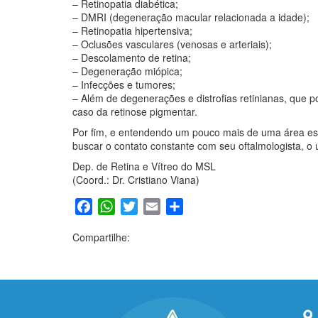
– Retinopatia diabética;
– DMRI (degeneração macular relacionada a idade);
– Retinopatia hipertensiva;
– Oclusões vasculares (venosas e arteriais);
– Descolamento de retina;
– Degeneração miópica;
– Infecções e tumores;
– Além de degenerações e distrofias retinianas, que
caso da retinose pigmentar.
Por fim, e entendendo um pouco mais de uma área ess
buscar o contato constante com seu oftalmologista, o ú
Dep. de Retina e Vítreo do MSL
(Coord.: Dr. Cristiano Viana)
Facebook
WhatsApp
Twitter
Email
Share
Compartilhe: