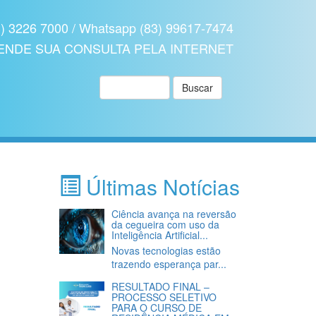
3226 7000 / Whatsapp (83) 99617-7474
ENDE SUA CONSULTA PELA
INTERNET
Pesquisar:
Buscar
Últimas Notícias
Ciência avança na reversão
da cegueira com uso da
Inteligência Artificial...
Novas tecnologias estão
trazendo esperança par...
RESULTADO FINAL –
PROCESSO SELETIVO
PARA O CURSO DE