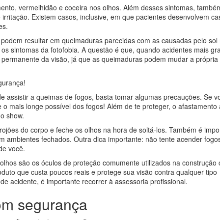
ento, vermelhidão e coceira nos olhos. Além desses sintomas, també
irritação. Existem casos, inclusive, em que pacientes desenvolvem ca
es.
ém podem resultar em queimaduras parecidas com as causadas pelo sol
os sintomas da fotofobia. A questão é que, quando acidentes mais gr
 permanente da visão, já que as queimaduras podem mudar a própria
gurança!
de assistir a queimas de fogos, basta tomar algumas precauções. Se vo
ue o mais longe possível dos fogos! Além de te proteger, o afastamento
do show.
 rojões do corpo e feche os olhos na hora de soltá-los. Também é impo
m ambientes fechados. Outra dica importante: não tente acender fogo
de você.
olhos são os óculos de proteção comumente utilizados na construção ci
oduto que custa poucos reais e protege sua visão contra qualquer tipo
 acidente, é importante recorrer à assessoria profissional.
com segurança