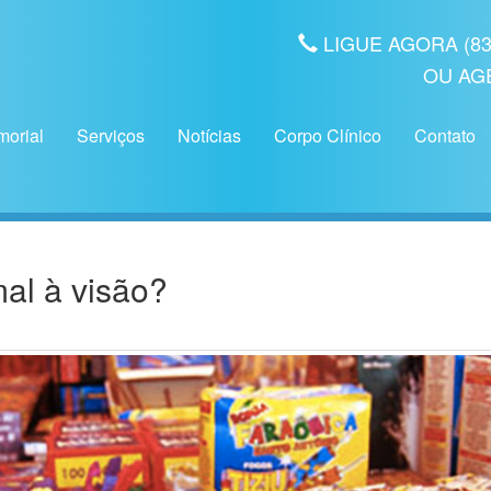
LIGUE AGORA (83) 
OU AG
orial
Serviços
Notícias
Corpo Clínico
Contato
mal à visão?