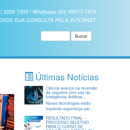
3226 7000 / Whatsapp (83) 99617-7474
ENDE SUA CONSULTA PELA
INTERNET
Pesquisar:
Buscar
Últimas Notícias
Ciência avança na reversão
da cegueira com uso da
Inteligência Artificial...
Novas tecnologias estão
trazendo esperança par...
RESULTADO FINAL –
PROCESSO SELETIVO
PARA O CURSO DE