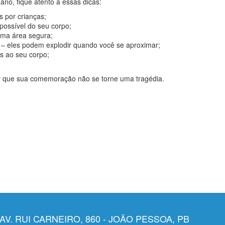
no, fique atento a essas dicas:
 por crianças;
possível do seu corpo;
uma área segura;
 – eles podem explodir quando você se aproximar;
s ao seu corpo;
tir que sua comemoração não se torne uma tragédia.
AV. RUI CARNEIRO, 860 - JOÂO PESSOA, PB