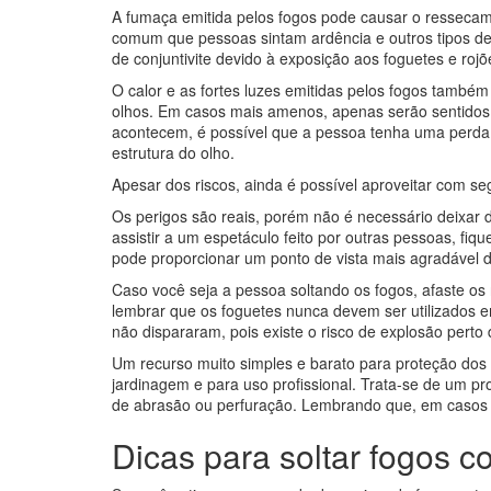
A fumaça emitida pelos fogos pode causar o ressecam
comum que pessoas sintam ardência e outros tipos de 
de conjuntivite devido à exposição aos foguetes e rojõ
O calor e as fortes luzes emitidas pelos fogos tamb
olhos. Em casos mais amenos, apenas serão sentidos 
acontecem, é possível que a pessoa tenha uma perda
estrutura do olho.
Apesar dos riscos, ainda é possível aproveitar com se
Os perigos são reais, porém não é necessário deixar 
assistir a um espetáculo feito por outras pessoas, fiq
pode proporcionar um ponto de vista mais agradável 
Caso você seja a pessoa soltando os fogos, afaste os
lembrar que os foguetes nunca devem ser utilizados e
não dispararam, pois existe o risco de explosão perto 
Um recurso muito simples e barato para proteção dos 
jardinagem e para uso profissional. Trata-se de um pr
de abrasão ou perfuração. Lembrando que, em casos de
Dicas para soltar fogos 