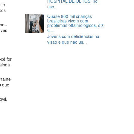
HOSPITAL DE OLHOS, no
m é
uso...
sos
Quase 800 mil crianças
brasileiras vivem com
 nos
problemas oftalmológicos, diz
e...
aves
Jovens com deficiências na
visão e que não us...
cê for
 ainda
rtante
s que
vil,